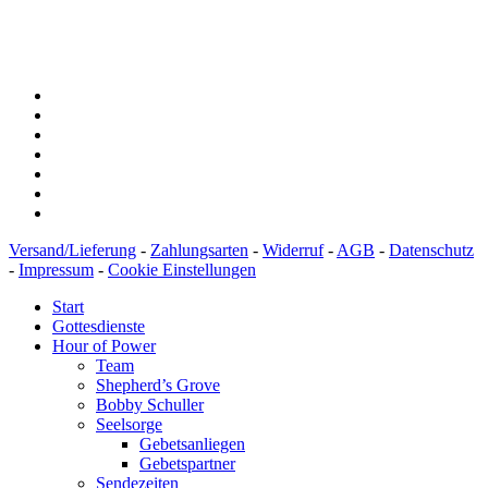
IBAN: DE43600501010002894829
BIC: SOLADEST600
Versand/Lieferung
-
Zahlungsarten
-
Widerruf
-
AGB
-
Datenschutz
-
Impressum
-
Cookie Einstellungen
Start
Gottesdienste
Hour of Power
Team
Shepherd’s Grove
Bobby Schuller
Seelsorge
Gebetsanliegen
Gebetspartner
Sendezeiten