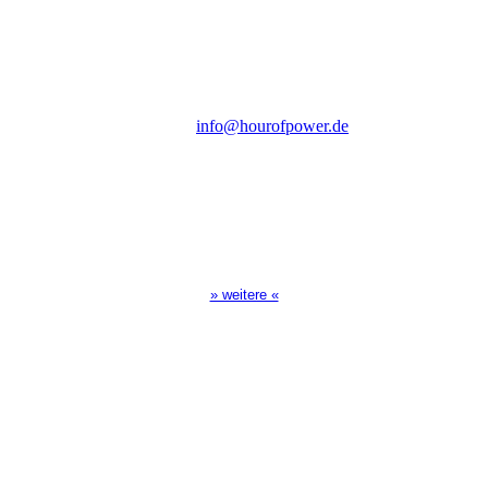
Steinerne Furt 78
D-86167 Augsburg
Tel.: (+49) 0 8 21 / 420 96 96
E-Mail:
info@hourofpower.de
Sendezeiten Hour of Power
10:30 Uhr auf TELE 5,
17:00 Uhr auf Bibel TV
» weitere «
Spendenkonto
:
Baden-Württembergische Bank
BLZ: 600 501 01
Konto: 28 94 829