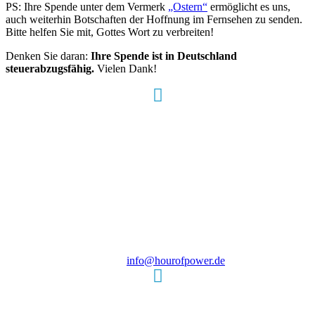
PS: Ihre Spende unter dem Vermerk
„Ostern“
ermöglicht es uns,
auch weiterhin Botschaften der Hoffnung im Fernsehen zu senden.
Bitte helfen Sie mit, Gottes Wort zu verbreiten!
Denken Sie daran:
Ihre Spende ist
in Deu
tschland
steuerabzugsfähig.
Vielen Dank!
Hour of Power Deutschland
Verein zur Förderung der Verkündigung
des Evangeliums e.V.
Steinerne Furt 78
D-86167 Augsburg
Tel.: (+49) 0 8 21 / 420 96 96
E-Mail:
info@hourofpower.de
Sendezeiten Hour of Power