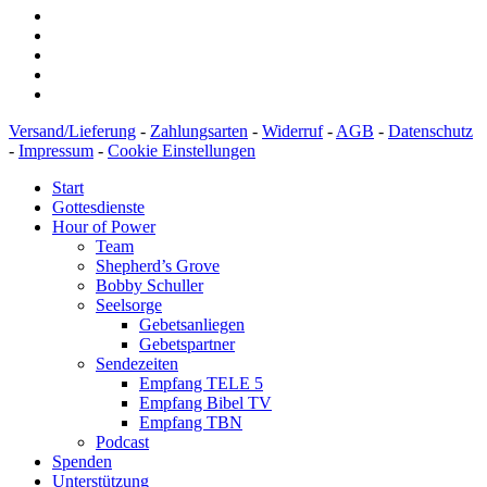
Versand/Lieferung
-
Zahlungsarten
-
Widerruf
-
AGB
-
Datenschutz
-
Impressum
-
Cookie Einstellungen
Start
Gottesdienste
Hour of Power
Team
Shepherd’s Grove
Bobby Schuller
Seelsorge
Gebetsanliegen
Gebetspartner
Sendezeiten
Empfang TELE 5
Empfang Bibel TV
Empfang TBN
Podcast
Spenden
Unterstützung