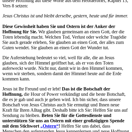
unsere Hoffnung auf diese Worte aus dem Hebräerbrief, Kapitel 13,
Vers 8 setzen:
Jesus Christus ist und bleibt derselbe, gestern, heute und für immer.
Diese Gewissheit haben Sie und Ostern ist der Anker der
Hoffnung für Sie.
Wir glauben gemeinsam an einen Gott, der die
Toten lebendig macht. Welchen Tod, Verlust oder welche Tragödie
Sie auch gerade erleben, Sie glauben an einen Gott, der alles zum
Guten wendet. Sie glauben an einen Gott der Wunder tut.
Die Auferstehung bedeutet so viel, weil für alle, die an Jesus
glauben, sich der Himmel geöffnet hat, als er von den Toten
auferweckt wurde. Nicht nur, damit wir in den Himmel kommen,
wenn wir sterben, sondern damit der Himmel heute auf die Erde
kommen kann.
Jesus ist Ihr Freund und er lebt!
Das ist die Botschaft der
Hoffnung,
die Hour of Power verkündigt und die beste Botschaft,
die es je gab und auch je geben wird. Ich bin sicher, dass unsere
Botschaft von Jesus Christus auch Sie ermutigt und Ihnen neue
Kraft für Ihren Alltag gibt. Deshalb bitte ich Sie: Helfen Sie uns auf
Sendung zu bleiben.
Beten Sie für die Gottesdienste und
unterstützen Sie uns an Ostern mit einer großzügigen Spende
mit dem Stichwort
„Ostern“
!
Helfen Sie uns dabei, dass
Menschen den auferstanden Jesus kennenlernen und neue Hoffnung