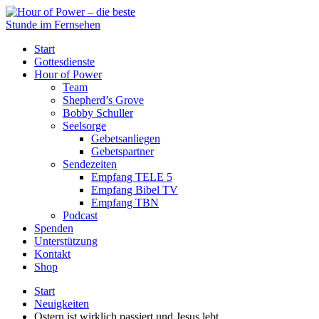
Start
Gottesdienste
Hour of Power
Team
Shepherd’s Grove
Bobby Schuller
Seelsorge
Gebetsanliegen
Gebetspartner
Sendezeiten
Empfang TELE 5
Empfang Bibel TV
Empfang TBN
Podcast
Spenden
Unterstützung
Kontakt
Shop
Start
Neuigkeiten
Ostern ist wirklich passiert und Jesus lebt.