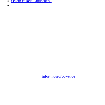
Ostern ist kein Aprilscherz!
Hour of Power Deutschland
Verein zur Förderung der Verkündigung
des Evangeliums e.V.
Steinerne Furt 78
D-86167 Augsburg
Tel.: (+49) 0 8 21 / 420 96 96
E-Mail:
info@hourofpower.de
Sendezeiten Hour of Power
10:30 Uhr auf TELE 5,
17:00 Uhr auf Bibel TV