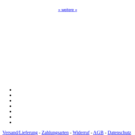
» weitere «
Spendenkonto
:
Baden-Württembergische Bank
BLZ: 600 501 01
Konto: 28 94 829
IBAN: DE43600501010002894829
BIC: SOLADEST600
Versand/Lieferung
-
Zahlungsarten
-
Widerruf
-
AGB
-
Datenschutz