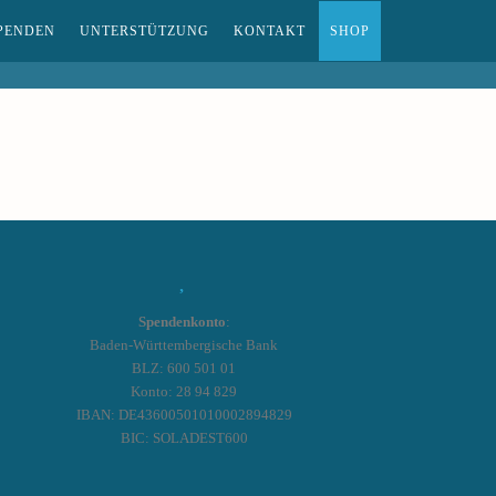
PENDEN
UNTERSTÜTZUNG
KONTAKT
SHOP
Spendenkonto
:
Baden-Württembergische Bank
BLZ: 600 501 01
Konto: 28 94 829
IBAN: DE43600501010002894829
BIC: SOLADEST600