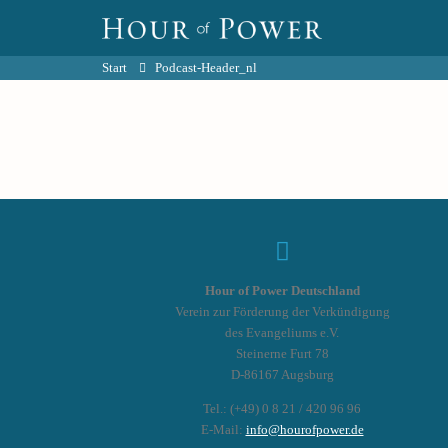
Start
Podcast-Header_nl
Hour of Power Deutschland
Verein zur Förderung der Verkündigung
des Evangeliums e.V.
Steinerne Furt 78
D-86167 Augsburg
Tel.: (+49) 0 8 21 / 420 96 96
E-Mail:
info@hourofpower.de