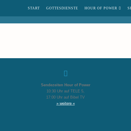
START
GOTTESDIENSTE
HOUR OF POWER
S
Sendezeiten Hour of Power
10:30 Uhr auf TELE 5,
17:00 Uhr auf Bibel TV
» weitere «