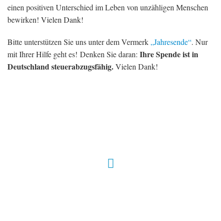
einen positiven Unterschied im Leben von unzähligen Menschen
bewirken! Vielen Dank!
Bitte unterstützen Sie uns unter dem Vermerk
„Jahresende“
. Nur
Ihre Spende ist in
mit Ihrer Hilfe geht es! Denken Sie daran:
Deutschland steuerabzugsfähig.
Vielen Dank!
Hour of Power Deutschland
Verein zur Förderung der Verkündigung
des Evangeliums e.V.
Steinerne Furt 78
D-86167 Augsburg
Tel.: (+49) 0 8 21 / 420 96 96