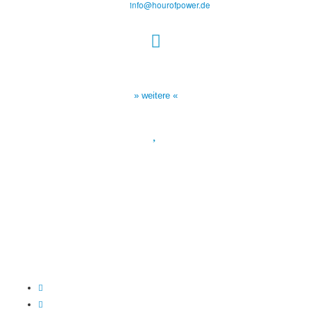
E-Mail:
info@hourofpower.de
Sendezeiten Hour of Power
10:30 Uhr auf TELE 5,
17:00 Uhr auf Bibel TV
» weitere «
Spendenkonto
:
Baden-Württembergische Bank
BLZ: 600 501 01
Konto: 28 94 829
IBAN: DE43600501010002894829
BIC: SOLADEST600