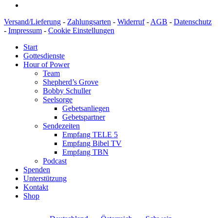
Versand/Lieferung
-
Zahlungsarten
-
Widerruf
-
AGB
-
Datenschutz
-
Impressum
-
Cookie Einstellungen
Start
Gottesdienste
Hour of Power
Team
Shepherd’s Grove
Bobby Schuller
Seelsorge
Gebetsanliegen
Gebetspartner
Sendezeiten
Empfang TELE 5
Empfang Bibel TV
Empfang TBN
Podcast
Spenden
Unterstützung
Kontakt
Shop