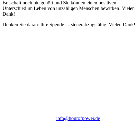
Botschaft noch nie gehört und Sie können einen positiven
Unterschied im Leben von unzähligen Menschen bewirken! Vielen
Dank!
Denken Sie daran: Ihre Spende ist steuerabzugsfähig. Vielen Dank!
Hour of Power Deutschland
Verein zur Förderung der Verkündigung
des Evangeliums e.V.
Steinerne Furt 78
D-86167 Augsburg
Tel.: (+49) 0 8 21 / 420 96 96
E-Mail:
info@hourofpower.de
Sendezeiten Hour of Power