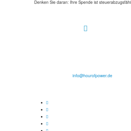
Denken Sie daran: Ihre Spende ist steuerabzugsfähi
Hour of Power Deutschland
Verein zur Förderung der Verkündigung
des Evangeliums e.V.
Steinerne Furt 78
D-86167 Augsburg
Tel.: (+49) 0 8 21 / 420 96 96
E-Mail:
info@hourofpower.de