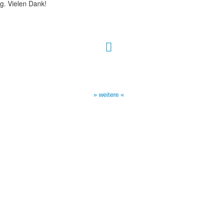
g. Vielen Dank!
Sendezeiten Hour of Power
10:30 Uhr auf TELE 5,
17:00 Uhr auf Bibel TV
» weitere «