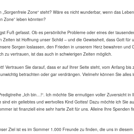
m „Sorgenfreie Zone“ steht? Wäre es nicht wunderbar, wenn das Leben
en Zone” leben könnten?
st Fuß gefasst. Ob es persönliche Probleme oder eines der tausenden E
en Zeiten ist Hoffnung unser Schild – und die Gewissheit, dass Gott f
nsere Sorgen loslassen, den Frieden in unserem Herz bewahren und Got
ch zu vertrauen, ist das auch in schwierigen Zeiten möglich.
t! Vertrauen Sie darauf, dass er auf Ihrer Seite steht, vom Anfang bis
unwichtig betrachten oder gar verdrängen. Vielmehr können Sie alles i
redigtreihe „Ich bin…!“. Ich möchte Sie ermutigen voller Zuversicht in 
e sind ein geliebtes und wertvolles Kind Gottes! Dazu möchte ich Sie 
mmer ist finanziell eine sehr harte Zeit für uns. Alleine Ihre Spenden 
nser Ziel ist es im Sommer 1.000 Freunde zu finden, die uns in diesem 