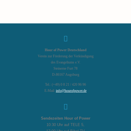
Hour of Power Deutschland
Verein zur Förderung der Verkündigung
des Evangeliums e.V.
Steinerne Furt 78
D-86167 Augsburg
Tel.: (+49) 0 8 21 / 420 96 96
E-Mail:
info@hourofpower.de
Sendezeiten Hour of Power
10:30 Uhr auf TELE 5,