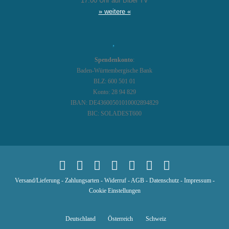
17:00 Uhr auf Bibel TV
» weitere «
Spendenkonto
:
Baden-Württembergische Bank
BLZ: 600 501 01
Konto: 28 94 829
IBAN: DE43600501010002894829
BIC: SOLADEST600
Versand/Lieferung
-
Zahlungsarten
-
Widerruf
-
AGB
-
Datenschutz
-
Impressum
-
Cookie Einstellungen
Deutschland
Österreich
Schweiz