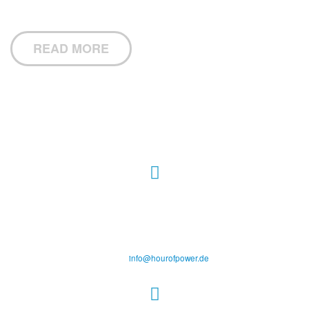
READ MORE
Hour of Power Deutschland
Verein zur Förderung der Verkündigung
des Evangeliums e.V.
Steinerne Furt 78
D-86167 Augsburg
Tel.: (+49) 0 8 21 / 420 96 96
E-Mail:
info@hourofpower.de