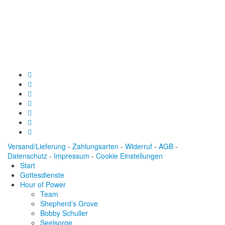
Baden-Württembergische Bank
BLZ: 600 501 01
Konto: 28 94 829
IBAN: DE43600501010002894829
BIC: SOLADEST600
Versand/Lieferung
-
Zahlungsarten
-
Widerruf
-
AGB
-
Datenschutz
-
Impressum
-
Cookie Einstellungen
Start
Gottesdienste
Hour of Power
Team
Shepherd’s Grove
Bobby Schuller
Seelsorge