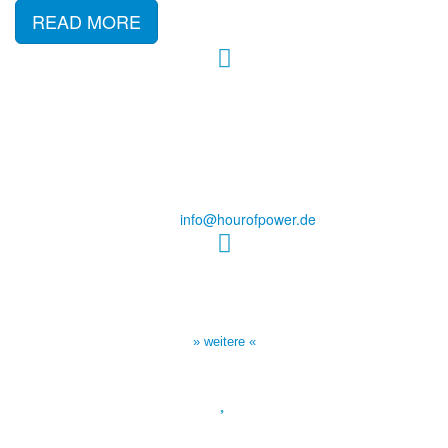
READ MORE
Hour of Power Deutschland
Verein zur Förderung der Verkündigung
des Evangeliums e.V.
Steinerne Furt 78
D-86167 Augsburg
Tel.: (+49) 0 8 21 / 420 96 96
E-Mail:
info@hourofpower.de
Sendezeiten Hour of Power
10:30 Uhr auf TELE 5,
17:00 Uhr auf Bibel TV
» weitere «
Spendenkonto
: