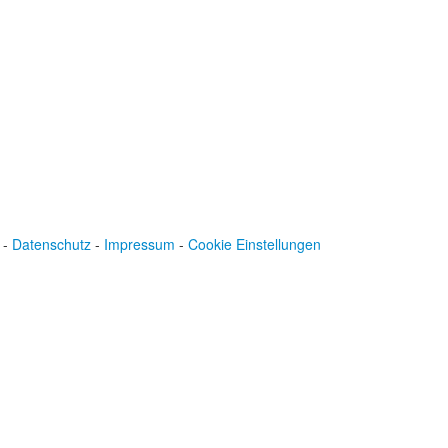
IBAN: DE43600501010002894829
BIC: SOLADEST600
-
Datenschutz
-
Impressum
-
Cookie Einstellungen