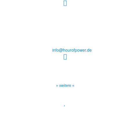
Hour of Power Deutschland
Verein zur Förderung der Verkündigung
des Evangeliums e.V.
Steinerne Furt 78
D-86167 Augsburg
Tel.: (+49) 0 8 21 / 420 96 96
E-Mail:
info@hourofpower.de
Sendezeiten Hour of Power
10:30 Uhr auf TELE 5,
17:00 Uhr auf Bibel TV
» weitere «
Spendenkonto
:
Baden-Württembergische Bank
BLZ: 600 501 01
Konto: 28 94 829