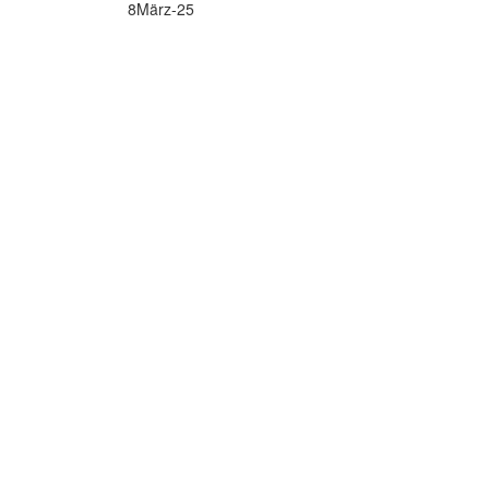
8
März-25