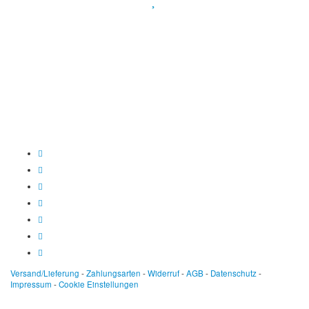
Spendenkonto
:
Baden-Württembergische Bank
BLZ: 600 501 01
Konto: 28 94 829
IBAN: DE43600501010002894829
BIC: SOLADEST600
Versand/Lieferung
-
Zahlungsarten
-
Widerruf
-
AGB
-
Datenschutz
-
Impressum
-
Cookie Einstellungen