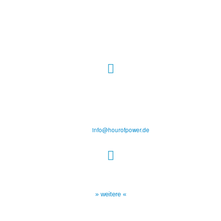
Hour of Power Deutschland
Verein zur Förderung der Verkündigung
des Evangeliums e.V.
Steinerne Furt 78
D-86167 Augsburg
Tel.: (+49) 0 8 21 / 420 96 96
E-Mail:
info@hourofpower.de
Sendezeiten Hour of Power
10:30 Uhr auf TELE 5,
17:00 Uhr auf Bibel TV
» weitere «