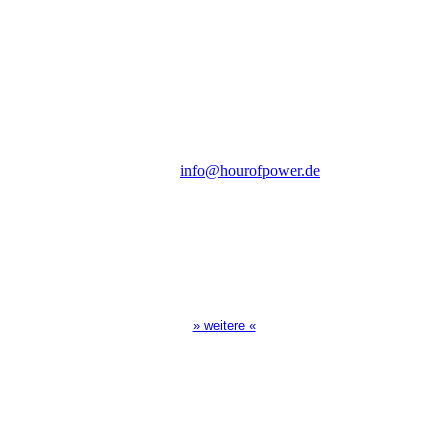
Verein zur Förderung der Verkündigung
des Evangeliums e.V.
Steinerne Furt 78
D-86167 Augsburg
Tel.: (+49) 0 8 21 / 420 96 96
E-Mail:
info@hourofpower.de
Sendezeiten Hour of Power
10:30 Uhr auf TELE 5,
17:00 Uhr auf Bibel TV
» weitere «
Spendenkonto
:
Baden-Württembergische Bank
BLZ: 600 501 01