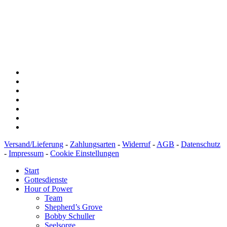
Konto: 28 94 829
IBAN: DE43600501010002894829
BIC: SOLADEST600
Versand/Lieferung
-
Zahlungsarten
-
Widerruf
-
AGB
-
Datenschutz
-
Impressum
-
Cookie Einstellungen
Start
Gottesdienste
Hour of Power
Team
Shepherd’s Grove
Bobby Schuller
Seelsorge