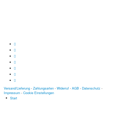
Baden-Württembergische Bank
BLZ: 600 501 01
Konto: 28 94 829
IBAN: DE43600501010002894829
BIC: SOLADEST600
Versand/Lieferung
-
Zahlungsarten
-
Widerruf
-
AGB
-
Datenschutz
-
Impressum
-
Cookie Einstellungen
Start