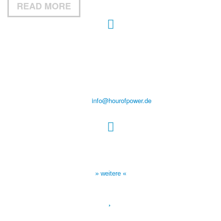
READ MORE
Hour of Power Deutschland
Verein zur Förderung der Verkündigung
des Evangeliums e.V.
Steinerne Furt 78
D-86167 Augsburg
Tel.: (+49) 0 8 21 / 420 96 96
E-Mail:
info@hourofpower.de
Sendezeiten Hour of Power
10:30 Uhr auf TELE 5,
17:00 Uhr auf Bibel TV
» weitere «
Spendenkonto
: