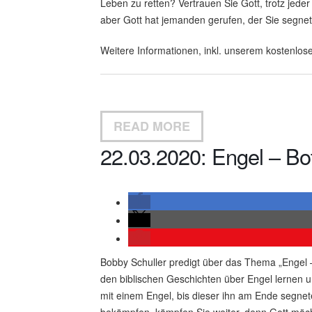
Leben zu retten? Vertrauen Sie Gott, trotz jed
aber Gott hat jemanden gerufen, der Sie segne
Weitere Informationen, inkl. unserem kostenlose
READ MORE
22.03.2020: Engel – Bot
Bobby Schuller predigt über das Thema „Engel –
den biblischen Geschichten über Engel lernen 
mit einem Engel, bis dieser ihn am Ende segnet
bekämpfen, kämpfen Sie weiter, denn Gott möc