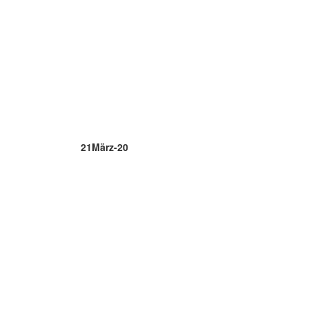
21
März-20