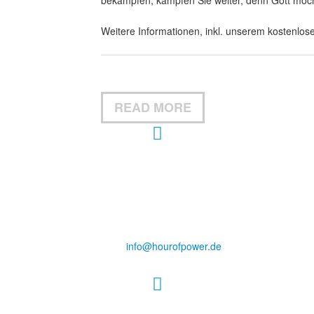
Weitere Informationen, inkl. unserem kostenlose
READ MORE
Hour of Power Deutschland
Verein zur Förderung der Verkündigung
des Evangeliums e.V.
Steinerne Furt 78
D-86167 Augsburg
Tel.: (+49) 0 8 21 / 420 96 96
E-Mail:
info@hourofpower.de
Sendezeiten Hour of Power