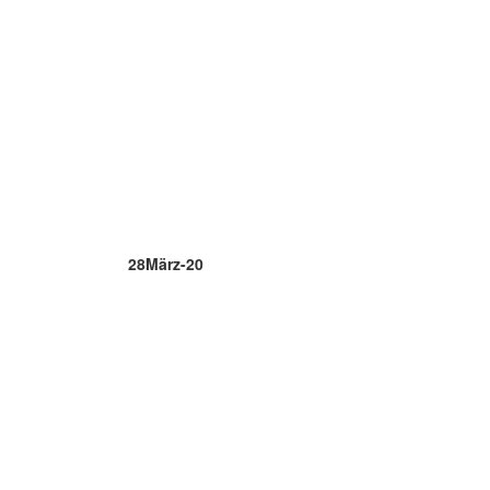
28
März-20