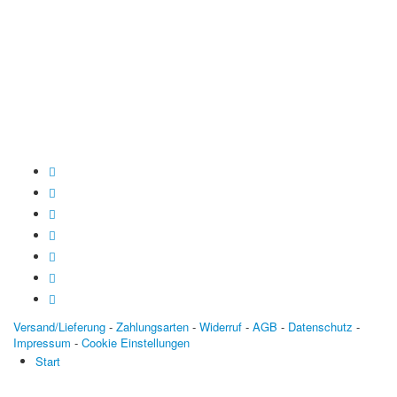
Spendenkonto
:
Baden-Württembergische Bank
BLZ: 600 501 01
Konto: 28 94 829
IBAN: DE43600501010002894829
BIC: SOLADEST600
Versand/Lieferung
-
Zahlungsarten
-
Widerruf
-
AGB
-
Datenschutz
-
Impressum
-
Cookie Einstellungen
Start