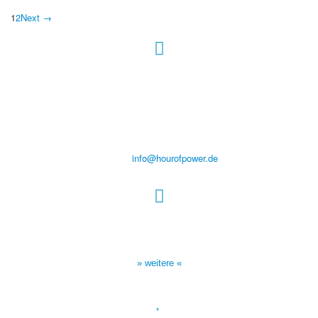
1
2
Next →
Hour of Power Deutschland
Verein zur Förderung der Verkündigung
des Evangeliums e.V.
Steinerne Furt 78
D-86167 Augsburg
Tel.: (+49) 0 8 21 / 420 96 96
E-Mail:
info@hourofpower.de
Sendezeiten Hour of Power
10:30 Uhr auf TELE 5,
17:00 Uhr auf Bibel TV
» weitere «