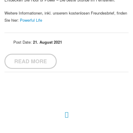
Weitere Informationen, inkl. unserem kostenlosen Freundesbrief, finden
Sie hier:
Powerful Life
Post Date:
21. August 2021
READ MORE
Hour of Power Deutschland
Verein zur Förderung der Verkündigung
des Evangeliums e.V.