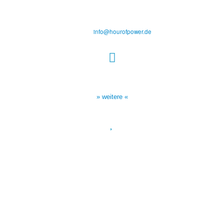
Steinerne Furt 78
D-86167 Augsburg
Tel.: (+49) 0 8 21 / 420 96 96
E-Mail:
info@hourofpower.de
Sendezeiten Hour of Power
10:30 Uhr auf TELE 5,
17:00 Uhr auf Bibel TV
» weitere «
Spendenkonto
:
Baden-Württembergische Bank
BLZ: 600 501 01
Konto: 28 94 829
IBAN: DE43600501010002894829
BIC: SOLADEST600