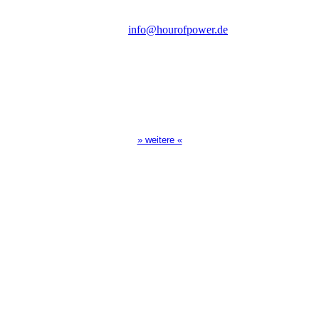
Tel.: (+49) 0 8 21 / 420 96 96
E-Mail:
info@hourofpower.de
Sendezeiten Hour of Power
10:30 Uhr auf TELE 5,
17:00 Uhr auf Bibel TV
» weitere «
Spendenkonto
:
Baden-Württembergische Bank
BLZ: 600 501 01
Konto: 28 94 829
IBAN: DE43600501010002894829
BIC: SOLADEST600