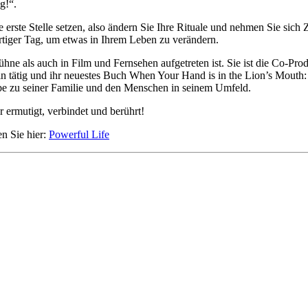
g!“.
e erste Stelle setzen, also ändern Sie Ihre Rituale und nehmen Sie sich 
artiger Tag, um etwas in Ihrem Leben zu verändern.
ühne als auch in Film und Fernsehen aufgetreten ist. Sie ist die Co-Pr
rin tätig und ihr neuestes Buch When Your Hand is in the Lion’s Mouth
iebe zu seiner Familie und den Menschen in seinem Umfeld.
 ermutigt, verbindet und berührt!
en Sie hier:
Powerful Life
Hour of Power Deutschland
Verein zur Förderung der Verkündigung
des Evangeliums e.V.
Steinerne Furt 78
D-86167 Augsburg