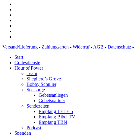
Versand/Lieferung
-
Zahlungsarten
-
Widerruf
-
AGB
-
Datenschutz
-
Start
Gottesdienste
Hour of Power
Team
Shepherd’s Grove
Bobby Schuller
Seelsorge
Gebetsanliegen
Gebetspartner
Sendezeiten
Empfang TELE 5
Empfang Bibel TV
Empfang TBN
Podcast
Spenden