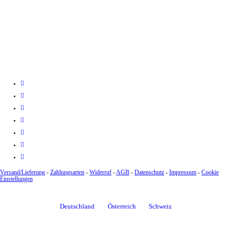
Konto: 28 94 829
IBAN: DE43600501010002894829
BIC: SOLADEST600
Versand/Lieferung
-
Zahlungsarten
-
Widerruf
-
AGB
-
Datenschutz
-
Impressum
-
Cookie
Einstellungen
Deutschland
Österreich
Schweiz