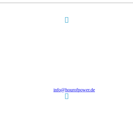
Hour of Power Deutschland
Verein zur Förderung der Verkündigung
des Evangeliums e.V.
Steinerne Furt 78
D-86167 Augsburg
Tel.: (+49) 0 8 21 / 420 96 96
E-Mail:
info@hourofpower.de
Sendezeiten Hour of Power
10:30 Uhr auf TELE 5,
17:00 Uhr auf Bibel TV