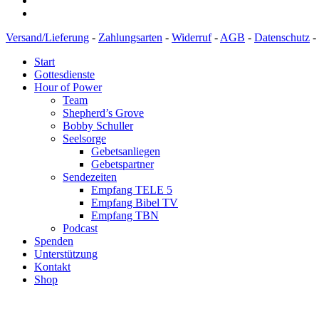
Versand/Lieferung
-
Zahlungsarten
-
Widerruf
-
AGB
-
Datenschutz
-
Start
Gottesdienste
Hour of Power
Team
Shepherd’s Grove
Bobby Schuller
Seelsorge
Gebetsanliegen
Gebetspartner
Sendezeiten
Empfang TELE 5
Empfang Bibel TV
Empfang TBN
Podcast
Spenden
Unterstützung
Kontakt
Shop