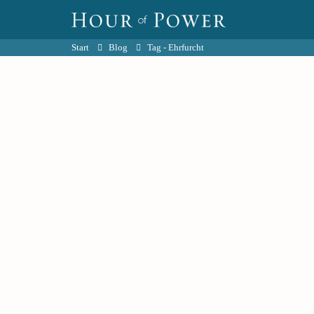
Start
Blog
Tag -
Ehrfurcht