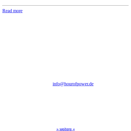
Read more
Hour of Power Deutschland
Verein zur Förderung der Verkündigung
des Evangeliums e.V.
Steinerne Furt 78
D-86167 Augsburg
Tel.: (+49) 0 8 21 / 420 96 96
E-Mail:
info@hourofpower.de
Sendezeiten Hour of Power
10:30 Uhr auf TELE 5,
17:00 Uhr auf Bibel TV
» weitere «