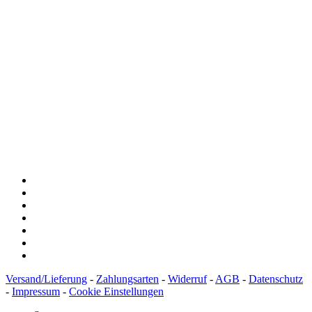
Spendenkonto
:
Baden-Württembergische Bank
BLZ: 600 501 01
Konto: 28 94 829
IBAN: DE43600501010002894829
BIC: SOLADEST600
Versand/Lieferung
-
Zahlungsarten
-
Widerruf
-
AGB
-
Datenschutz
-
Impressum
-
Cookie Einstellungen