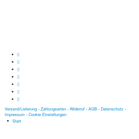
Baden-Württembergische Bank
BLZ: 600 501 01
Konto: 28 94 829
IBAN: DE43600501010002894829
BIC: SOLADEST600
Versand/Lieferung
-
Zahlungsarten
-
Widerruf
-
AGB
-
Datenschutz
-
Impressum
-
Cookie Einstellungen
Start