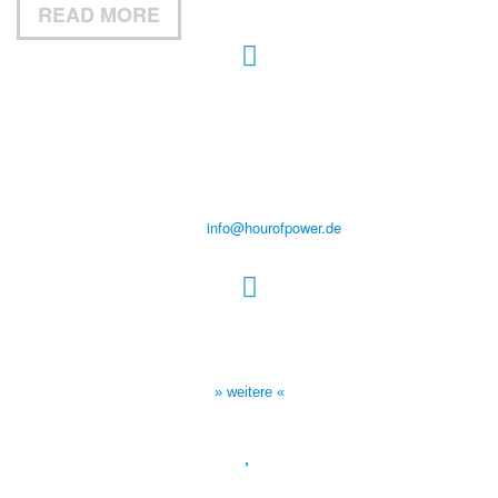
READ MORE
Hour of Power Deutschland
Verein zur Förderung der Verkündigung
des Evangeliums e.V.
Steinerne Furt 78
D-86167 Augsburg
Tel.: (+49) 0 8 21 / 420 96 96
E-Mail:
info@hourofpower.de
Sendezeiten Hour of Power
10:30 Uhr auf TELE 5,
17:00 Uhr auf Bibel TV
» weitere «
Spendenkonto
: