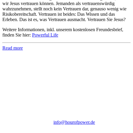
wir Jesus vertrauen können. Jemanden als vertrauenswürdig
wahrzunehmen, stellt noch kein Vertrauen dar, genauso wenig wie
Risikobereitschaft. Vertrauen ist beides: Das Wissen und das
Erleben. Das ist es, was Vertrauen ausmacht. Vertrauen Sie Jesus?
Weitere Informationen, inkl. unserem kostenlosen Freundesbrief,
finden Sie hier:
Powerful Life
Read more
Hour of Power Deutschland
Verein zur Förderung der Verkündigung
des Evangeliums e.V.
Steinerne Furt 78
D-86167 Augsburg
Tel.: (+49) 0 8 21 / 420 96 96
E-Mail:
info@hourofpower.de