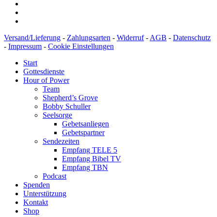
Versand/Lieferung
-
Zahlungsarten
-
Widerruf
-
AGB
-
Datenschutz
-
Impressum
-
Cookie Einstellungen
Start
Gottesdienste
Hour of Power
Team
Shepherd’s Grove
Bobby Schuller
Seelsorge
Gebetsanliegen
Gebetspartner
Sendezeiten
Empfang TELE 5
Empfang Bibel TV
Empfang TBN
Podcast
Spenden
Unterstützung
Kontakt
Shop