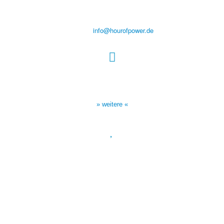
D-86167 Augsburg
Tel.: (+49) 0 8 21 / 420 96 96
E-Mail:
info@hourofpower.de
Sendezeiten Hour of Power
10:30 Uhr auf TELE 5,
17:00 Uhr auf Bibel TV
» weitere «
Spendenkonto
:
Baden-Württembergische Bank
BLZ: 600 501 01
Konto: 28 94 829
IBAN: DE43600501010002894829
BIC: SOLADEST600