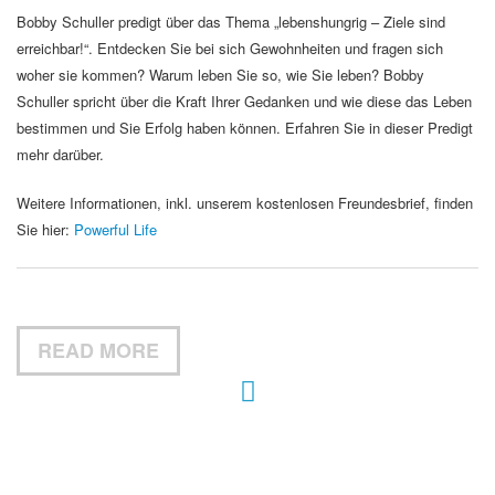
Bobby Schuller predigt über das Thema „lebenshungrig – Ziele sind
erreichbar!“. Entdecken Sie bei sich Gewohnheiten und fragen sich
woher sie kommen? Warum leben Sie so, wie Sie leben? Bobby
Schuller spricht über die Kraft Ihrer Gedanken und wie diese das Leben
bestimmen und Sie Erfolg haben können. Erfahren Sie in dieser Predigt
mehr darüber.
Weitere Informationen, inkl. unserem kostenlosen Freundesbrief, finden
Sie hier:
Powerful Life
READ MORE
Hour of Power Deutschland
Verein zur Förderung der Verkündigung
des Evangeliums e.V.
Steinerne Furt 78