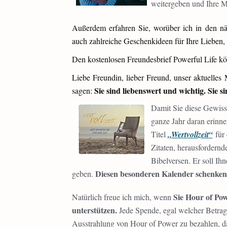
weitergeben und Ihre M
Außerdem erfahren Sie, worüber ich in den n
auch zahlreiche Geschenkideen für Ihre Liebe
Den kostenlosen Freundesbrief Powerful Life kö
Liebe Freundin, lieber Freund, unser aktuelles
Sie sind liebenswert und wichtig. Sie si
sagen:
Damit Sie diese Gewissh
ganze Jahr daran erinn
Titel
„Wertvollzeit“
für 
Zitaten, herausfordern
Bibelversen. Er soll Ih
Diesen besonderen Kalender schenken
geben.
Sie Hour of Po
Natürlich freue ich mich, wenn
unterstützen.
Jede Spende, egal welcher Betrag,
Ausstrahlung von Hour of Power zu bezahlen, da