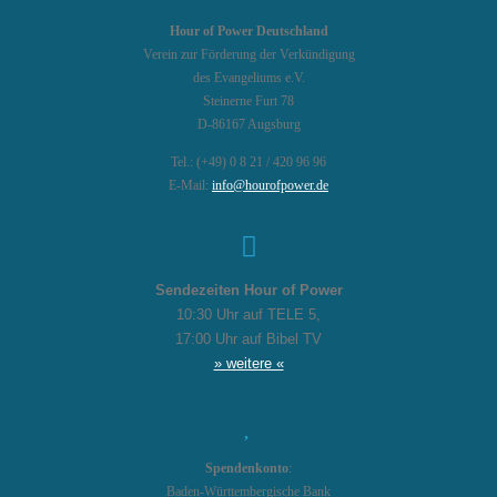
Hour of Power Deutschland
Verein zur Förderung der Verkündigung
des Evangeliums e.V.
Steinerne Furt 78
D-86167 Augsburg
Tel.: (+49) 0 8 21 / 420 96 96
E-Mail:
info@hourofpower.de
Sendezeiten Hour of Power
10:30 Uhr auf TELE 5,
17:00 Uhr auf Bibel TV
» weitere «
Spendenkonto
:
Baden-Württembergische Bank