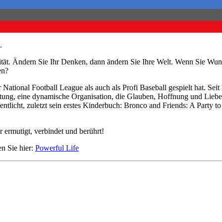
.
lität. Ändern Sie Ihr Denken, dann ändern Sie Ihre Welt. Wenn Sie Wu
en?
r National Football League als auch als Profi Baseball gespielt hat. Sei
tung, eine dynamische Organisation, die Glauben, Hoffnung und Liebe d
entlicht, zuletzt sein erstes Kinderbuch: Bronco and Friends: A Party t
 ermutigt, verbindet und berührt!
en Sie hier:
Powerful Life
Hour of Power Deutschland
Verein zur Förderung der Verkündigung