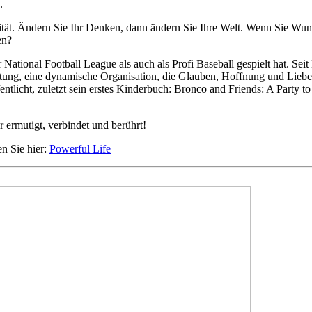
.
lität. Ändern Sie Ihr Denken, dann ändern Sie Ihre Welt. Wenn Sie Wu
en?
r National Football League als auch als Profi Baseball gespielt hat. Sei
tung, eine dynamische Organisation, die Glauben, Hoffnung und Liebe d
entlicht, zuletzt sein erstes Kinderbuch: Bronco and Friends: A Party t
 ermutigt, verbindet und berührt!
en Sie hier:
Powerful Life