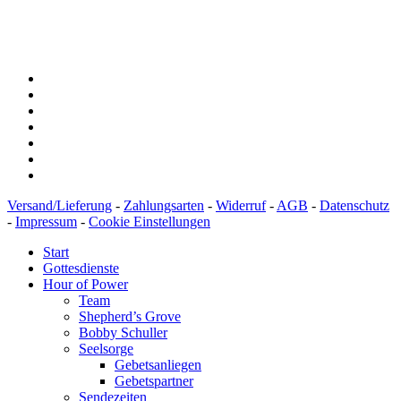
IBAN: DE43600501010002894829
BIC: SOLADEST600
Versand/Lieferung
-
Zahlungsarten
-
Widerruf
-
AGB
-
Datenschutz
-
Impressum
-
Cookie Einstellungen
Start
Gottesdienste
Hour of Power
Team
Shepherd’s Grove
Bobby Schuller
Seelsorge
Gebetsanliegen
Gebetspartner
Sendezeiten