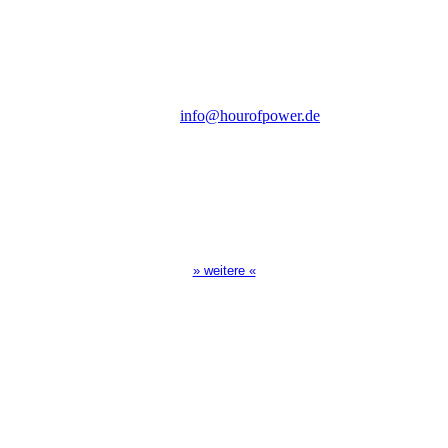
Steinerne Furt 78
D-86167 Augsburg
Tel.: (+49) 0 8 21 / 420 96 96
E-Mail:
info@hourofpower.de
Sendezeiten Hour of Power
10:30 Uhr auf TELE 5,
17:00 Uhr auf Bibel TV
» weitere «
Spendenkonto
:
Baden-Württembergische Bank
BLZ: 600 501 01
Konto: 28 94 829