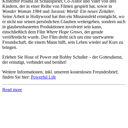
Kristoffer Polaha ist Schauspieler, Co-Autor und Vater von drei
Kindern, der in einer Reihe von Filmen gespielt hat, sowie in
Wonder Woman 1984
und
Jurassic World: Ein neues Zeitalter
.
Seine Arbeit in Hollywood hat ihm ein Missionsfeld ermöglicht, wo
er nicht nur seinen persönlichen Glauben weitergeben, sondern auch
in glaubensbasierten Produktionen involviert sein kann,
einschließlich dem Film
Where Hope Grows
, der gerade
veröffentlicht wurde. Der Film dreht sich um eine unerwartete
Freundschaft, die einem Mann hilft, sein Leben wieder auf Kurs zu
bringen.
Erleben Sie Hour of Power mit Bobby Schuller – der Gottesdienst,
der ermutigt, verbindet und berührt!
Weitere Informationen, inkl. unserem kostenlosen Freundesbrief,
finden Sie hier:
Powerful Life
Read more
Hour of Power Deutschland
Verein zur Förderung der Verkündigung
des Evangeliums e.V.