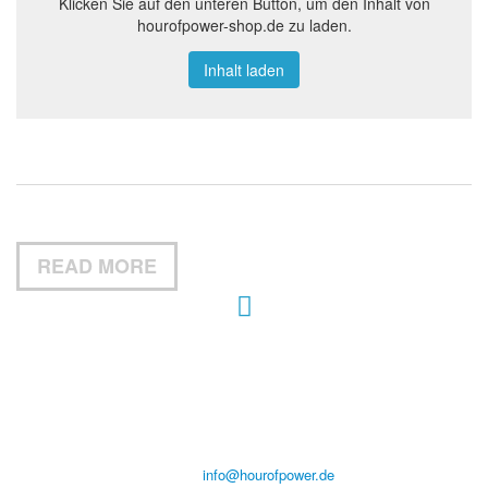
Klicken Sie auf den unteren Button, um den Inhalt von
hourofpower-shop.de zu laden.
Inhalt laden
READ MORE
Hour of Power Deutschland
Verein zur Förderung der Verkündigung
des Evangeliums e.V.
Steinerne Furt 78
D-86167 Augsburg
Tel.: (+49) 0 8 21 / 420 96 96
E-Mail:
info@hourofpower.de