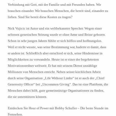
Verbindung mit Gott, mit der Familie und mit Freunden haben. Wir
brauchen einander. Wir brauchen Menschen, die bereit sind, einander zu
lieben. Sind Sie bereit diese Kosten zu tragen?
Nick Vujicic ist Autor und ein weltbekannter Sprecher. Wegen einer
seltenen genetischen Störung wurde er ohne Arme und Beine geboren.
Schon in sehr jungen Jahren fühlte er sich hilflos und hoffnungslos.
Weil er nicht wusste, was seine Bestimmung war, haderte er damit, dass
er anders ist. Schließlich aber entschied er sich, seine Hindernisse in
Möglichkeiten zu verwandeln. Heute ist er einer der begehrtesten
Motivationsredner weltweit. Er hat mit seinem Dienst unzählige
Millionen von Menschen erreicht. Neben seiner kirchlichen Arbeit
durch seine Organisation „Life Without Limbs“ ist er auch der „Chief
Generosity Officer“ bei „Uncommon Giving“. Das ist eine Plattform, die
Menschen dabei hilft, gute gemeinnützige Organisationen zu finden,
die sie unterstützen können.
Entdecken Sie Hour of Power mit Bobby Schuller – Die beste Stunde im
Fernsehen.