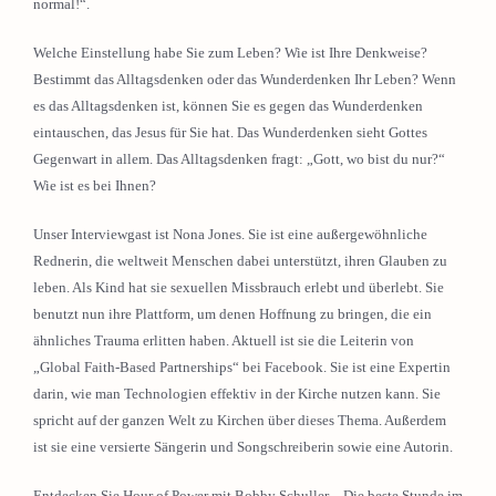
normal!“.
Welche Einstellung habe Sie zum Leben? Wie ist Ihre Denkweise?
Bestimmt das Alltagsdenken oder das Wunderdenken Ihr Leben? Wenn
es das Alltagsdenken ist, können Sie es gegen das Wunderdenken
eintauschen, das Jesus für Sie hat. Das Wunderdenken sieht Gottes
Gegenwart in allem. Das Alltagsdenken fragt: „Gott, wo bist du nur?“
Wie ist es bei Ihnen?
Unser Interviewgast ist Nona Jones. Sie ist eine außergewöhnliche
Rednerin, die weltweit Menschen dabei unterstützt, ihren Glauben zu
leben. Als Kind hat sie sexuellen Missbrauch erlebt und überlebt. Sie
benutzt nun ihre Plattform, um denen Hoffnung zu bringen, die ein
ähnliches Trauma erlitten haben. Aktuell ist sie die Leiterin von
„Global Faith-Based Partnerships“ bei Facebook. Sie ist eine Expertin
darin, wie man Technologien effektiv in der Kirche nutzen kann. Sie
spricht auf der ganzen Welt zu Kirchen über dieses Thema. Außerdem
ist sie eine versierte Sängerin und Songschreiberin sowie eine Autorin.
Entdecken Sie Hour of Power mit Bobby Schuller – Die beste Stunde im