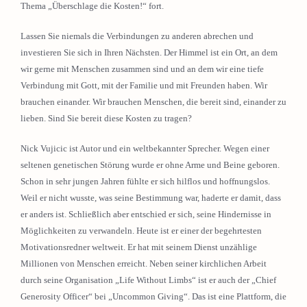
Thema „Überschlage die Kosten!“ fort.
Lassen Sie niemals die Verbindungen zu anderen abrechen und
investieren Sie sich in Ihren Nächsten. Der Himmel ist ein Ort, an dem
wir gerne mit Menschen zusammen sind und an dem wir eine tiefe
Verbindung mit Gott, mit der Familie und mit Freunden haben. Wir
brauchen einander. Wir brauchen Menschen, die bereit sind, einander zu
lieben. Sind Sie bereit diese Kosten zu tragen?
Nick Vujicic ist Autor und ein weltbekannter Sprecher. Wegen einer
seltenen genetischen Störung wurde er ohne Arme und Beine geboren.
Schon in sehr jungen Jahren fühlte er sich hilflos und hoffnungslos.
Weil er nicht wusste, was seine Bestimmung war, haderte er damit, dass
er anders ist. Schließlich aber entschied er sich, seine Hindernisse in
Möglichkeiten zu verwandeln. Heute ist er einer der begehrtesten
Motivationsredner weltweit. Er hat mit seinem Dienst unzählige
Millionen von Menschen erreicht. Neben seiner kirchlichen Arbeit
durch seine Organisation „Life Without Limbs“ ist er auch der „Chief
Generosity Officer“ bei „Uncommon Giving“. Das ist eine Plattform, die