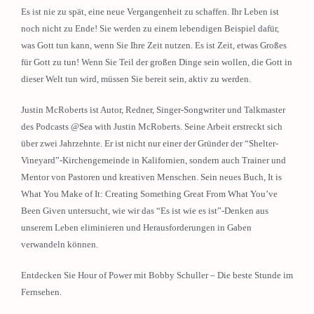
Es ist nie zu spät, eine neue Vergangenheit zu schaffen. Ihr Leben ist
noch nicht zu Ende! Sie werden zu einem lebendigen Beispiel dafür,
was Gott tun kann, wenn Sie Ihre Zeit nutzen. Es ist Zeit, etwas Großes
für Gott zu tun! Wenn Sie Teil der großen Dinge sein wollen, die Gott in
dieser Welt tun wird, müssen Sie bereit sein, aktiv zu werden.
Justin McRoberts ist Autor, Redner, Singer-Songwriter und Talkmaster
des Podcasts @Sea with Justin McRoberts. Seine Arbeit erstreckt sich
über zwei Jahrzehnte. Er ist nicht nur einer der Gründer der “Shelter-
Vineyard”-Kirchengemeinde in Kalifornien, sondern auch Trainer und
Mentor von Pastoren und kreativen Menschen. Sein neues Buch, It is
What You Make of It: Creating Something Great From What You’ve
Been Given untersucht, wie wir das “Es ist wie es ist”-Denken aus
unserem Leben eliminieren und Herausforderungen in Gaben
verwandeln können.
Entdecken Sie Hour of Power mit Bobby Schuller – Die beste Stunde im
Fernsehen.