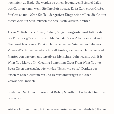
noch nicht zu Ende! Sie werden zu einem lebendigen Beispiel dafür,
was Gott tun kann, wenn Sie Ihre Zeit nutzen. Es ist Zeit, etwas Großes
für Gott zu tun! Wenn Sie Teil der großen Dinge sein wollen, die Gott in
dieser Welt tun wird, müssen Sie bereit sein, aktiv zu werden.
Justin McRoberts ist Autor, Redner, Singer-Songwriter und Talkmaster
des Podcasts @Sea with Justin McRoberts. Seine Arbeit erstreckt sich
über zwei Jahrzehnte. Er ist nicht nur einer der Gründer der “Shelter-
Vineyard”-Kirchengemeinde in Kalifornien, sondern auch Trainer und
Mentor von Pastoren und kreativen Menschen. Sein neues Buch, It is
What You Make of It: Creating Something Great From What You’ve
Been Given untersucht, wie wir das “Es ist wie es ist”-Denken aus
unserem Leben eliminieren und Herausforderungen in Gaben
verwandeln können.
Entdecken Sie Hour of Power mit Bobby Schuller – Die beste Stunde im
Fernsehen.
Weitere Informationen, inkl. unserem kostenlosen Freundesbrief, finden