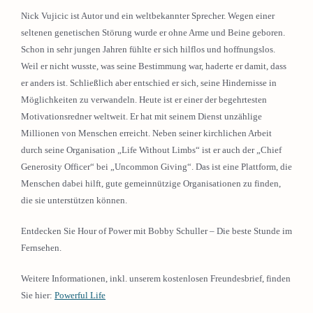
Nick Vujicic ist Autor und ein weltbekannter Sprecher. Wegen einer
seltenen genetischen Störung wurde er ohne Arme und Beine geboren.
Schon in sehr jungen Jahren fühlte er sich hilflos und hoffnungslos.
Weil er nicht wusste, was seine Bestimmung war, haderte er damit, dass
er anders ist. Schließlich aber entschied er sich, seine Hindernisse in
Möglichkeiten zu verwandeln. Heute ist er einer der begehrtesten
Motivationsredner weltweit. Er hat mit seinem Dienst unzählige
Millionen von Menschen erreicht. Neben seiner kirchlichen Arbeit
durch seine Organisation „Life Without Limbs“ ist er auch der „Chief
Generosity Officer“ bei „Uncommon Giving“. Das ist eine Plattform, die
Menschen dabei hilft, gute gemeinnützige Organisationen zu finden,
die sie unterstützen können.
Entdecken Sie Hour of Power mit Bobby Schuller – Die beste Stunde im
Fernsehen.
Weitere Informationen, inkl. unserem kostenlosen Freundesbrief, finden
Sie hier:
Powerful Life