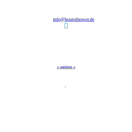
D-86167 Augsburg
Tel.: (+49) 0 8 21 / 420 96 96
E-Mail:
info@hourofpower.de
Sendezeiten Hour of Power
10:30 Uhr auf TELE 5,
17:00 Uhr auf Bibel TV
» weitere «
Spendenkonto
:
Baden-Württembergische Bank
BLZ: 600 501 01
Konto: 28 94 829