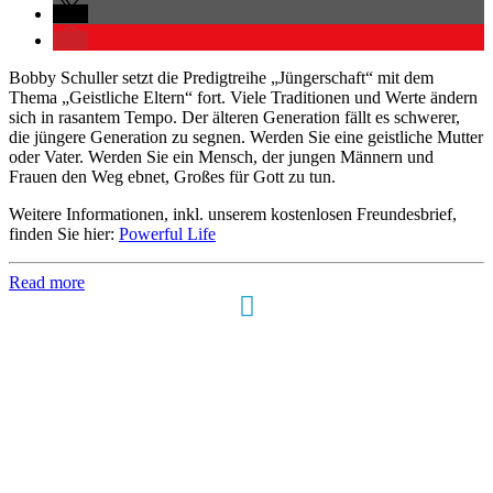
Bobby Schuller setzt die Predigtreihe „Jüngerschaft“ mit dem
Thema „Geistliche Eltern“ fort. Viele Traditionen und Werte ändern
sich in rasantem Tempo. Der älteren Generation fällt es schwerer,
die jüngere Generation zu segnen. Werden Sie eine geistliche Mutter
oder Vater. Werden Sie ein Mensch, der jungen Männern und
Frauen den Weg ebnet, Großes für Gott zu tun.
Weitere Informationen, inkl. unserem kostenlosen Freundesbrief,
finden Sie hier:
Powerful Life
Read more
Hour of Power Deutschland
Verein zur Förderung der Verkündigung
des Evangeliums e.V.
Steinerne Furt 78