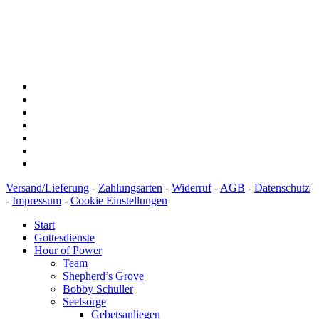
IBAN: DE43600501010002894829
BIC: SOLADEST600
Versand/Lieferung
-
Zahlungsarten
-
Widerruf
-
AGB
-
Datenschutz
-
Impressum
-
Cookie Einstellungen
Start
Gottesdienste
Hour of Power
Team
Shepherd’s Grove
Bobby Schuller
Seelsorge
Gebetsanliegen