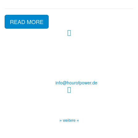
READ MORE
Hour of Power Deutschland
Verein zur Förderung der Verkündigung
des Evangeliums e.V.
Steinerne Furt 78
D-86167 Augsburg
Tel.: (+49) 0 8 21 / 420 96 96
E-Mail:
info@hourofpower.de
Sendezeiten Hour of Power
10:30 Uhr auf TELE 5,
17:00 Uhr auf Bibel TV
» weitere «