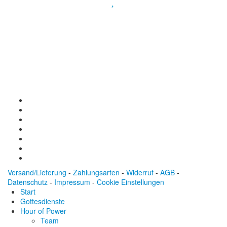
Spendenkonto
:
Baden-Württembergische Bank
BLZ: 600 501 01
Konto: 28 94 829
IBAN: DE43600501010002894829
BIC: SOLADEST600
Versand/Lieferung
-
Zahlungsarten
-
Widerruf
-
AGB
-
Datenschutz
-
Impressum
-
Cookie Einstellungen
Start
Gottesdienste
Hour of Power
Team