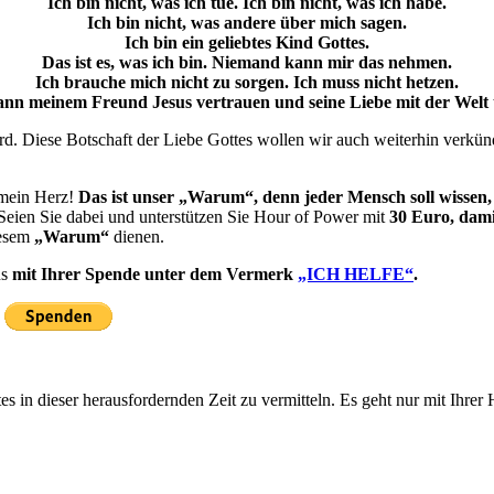
Ich bin nicht, was ich tue. Ich bin nicht, was ich habe.
Ich bin nicht, was andere über mich sagen.
Ich bin ein geliebtes Kind Gottes.
Das ist es, was ich bin. Niemand kann mir das nehmen.
Ich brauche mich nicht zu sorgen. Ich muss nicht hetzen.
ann meinem Freund Jesus vertrauen und seine Liebe mit der Welt t
ird. Diese Botschaft der Liebe Gottes wollen wir auch weiterhin ver
 mein Herz!
Das ist unser „Warum“, denn jeder Mensch soll wissen, d
eien Sie dabei und unterstützen Sie Hour of Power mit
30 Euro, dami
iesem
„Warum“
dienen.
ns
mit Ihrer Spende unter dem Vermerk
„ICH HELFE“
.
:
 in dieser herausfordernden Zeit zu vermitteln. Es geht nur mit Ihrer 