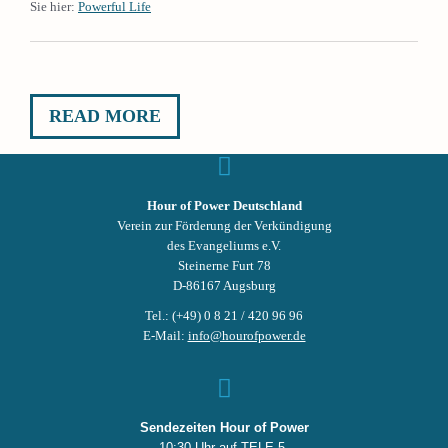
Sie hier:
Powerful Life
READ MORE
Hour of Power Deutschland
Verein zur Förderung der Verkündigung
des Evangeliums e.V.
Steinerne Furt 78
D-86167 Augsburg
Tel.: (+49) 0 8 21 / 420 96 96
E-Mail:
info@hourofpower.de
Sendezeiten Hour of Power
10:30 Uhr auf TELE 5,