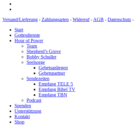
Versand/Lieferung
-
Zahlungsarten
-
Widerruf
-
AGB
-
Datenschutz
-
Start
Gottesdienste
Hour of Power
Team
Shepherd’s Grove
Bobby Schuller
Seelsorge
Gebetsanliegen
Gebetspartner
Sendezeiten
Empfang TELE 5
Empfang Bibel TV
Empfang TBN
Podcast
Spenden
Unterstützung
Kontakt
Shop