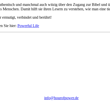
, authentisch und manchmal auch witzig über den Zugang zur Bibel und ü
 Menschen. Damit hilft sie ihren Lesern zu verstehen, wie man eine ti
 ermutigt, verbindet und berührt!
en Sie hier:
Powerful Life
Hour of Power Deutschland
Verein zur Förderung der Verkündigung
des Evangeliums e.V.
Steinerne Furt 78
D-86167 Augsburg
Tel.: (+49) 0 8 21 / 420 96 96
E-Mail:
info@hourofpower.de