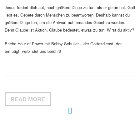
Jesus fordert dich auf, noch größere Dinge zu tun, als er getan hat. Gott
liebt es, Gebete durch Menschen zu beantworten. Deshalb kannst du
größere Dinge tun, um die Antwort auf jemandes Gebet zu werden.
Denn Glaube ist Aktion, Glaube bedeutet, etwas zu tun. Wirst du aktiv?
Erlebe Hour of Power mit Bobby Schuller – der Gottesdienst, der
ermutigt, verbindet und berührt!
READ MORE
Hour of Power Deutschland
Verein zur Förderung der Verkündigung
des Evangeliums e.V.
Steinerne Furt 78