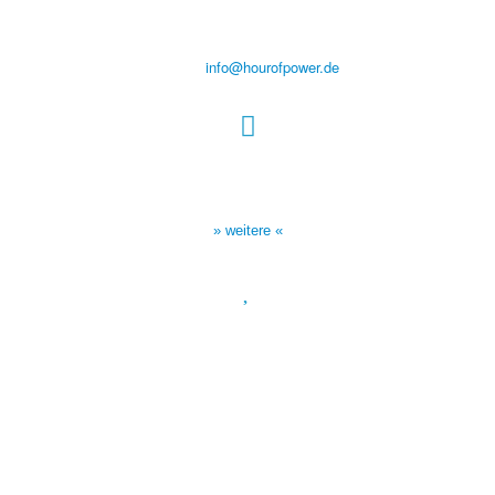
D-86167 Augsburg
Tel.: (+49) 0 8 21 / 420 96 96
E-Mail:
info@hourofpower.de
Sendezeiten Hour of Power
10:30 Uhr auf TELE 5,
17:00 Uhr auf Bibel TV
» weitere «
Spendenkonto
:
Baden-Württembergische Bank
BLZ: 600 501 01
Konto: 28 94 829
IBAN: DE43600501010002894829
BIC: SOLADEST600