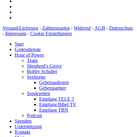
Versand/Lieferung
-
Zahlungsarten
-
Widerruf
-
AGB
-
Datenschutz
-
Impressum
-
Cookie Einstellungen
Start
Gottesdienste
Hour of Power
Team
Shepherd’s Grove
Bobby Schuller
Seelsorge
Gebetsanliegen
Gebetspartner
Sendezeiten
Empfang TELE 5
Empfang Bibel TV
Empfang TBN
Podcast
Spenden
Unterstützung
Kontakt