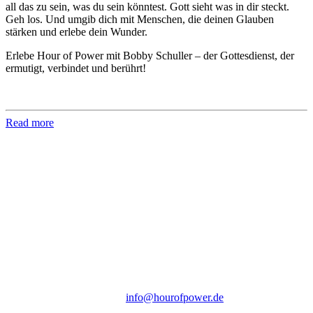
all das zu sein, was du sein könntest. Gott sieht was in dir steckt.
Geh los. Und umgib dich mit Menschen, die deinen Glauben
stärken und erlebe dein Wunder.
Erlebe Hour of Power mit Bobby Schuller – der Gottesdienst, der
ermutigt, verbindet und berührt!
Read more
Hour of Power Deutschland
Verein zur Förderung der Verkündigung
des Evangeliums e.V.
Steinerne Furt 78
D-86167 Augsburg
Tel.: (+49) 0 8 21 / 420 96 96
E-Mail:
info@hourofpower.de