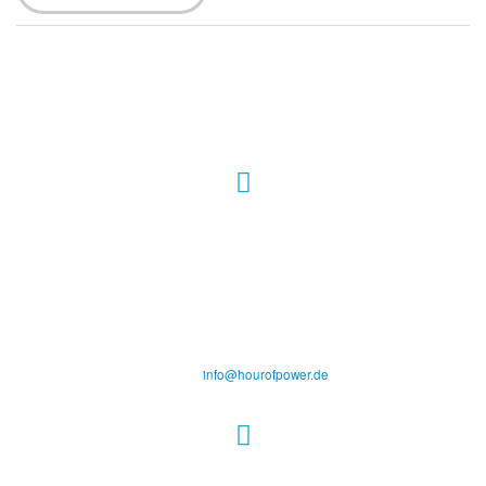
Hour of Power Deutschland
Verein zur Förderung der Verkündigung
des Evangeliums e.V.
Steinerne Furt 78
D-86167 Augsburg
Tel.: (+49) 0 8 21 / 420 96 96
E-Mail:
info@hourofpower.de
Sendezeiten Hour of Power