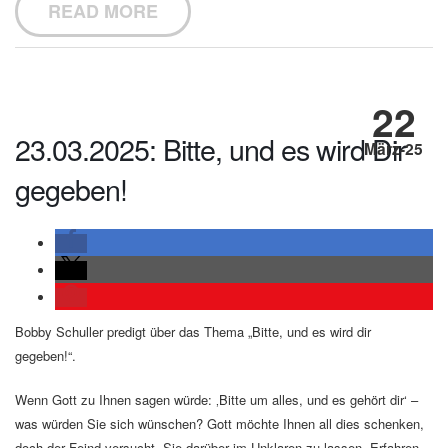
READ MORE
22
23.03.2025: Bitte, und es wird Dir
März-25
gegeben!
Bobby Schuller predigt über das Thema „Bitte, und es wird dir
gegeben!“.
Wenn Gott zu Ihnen sagen würde: ‚Bitte um alles, und es gehört dir‘ –
was würden Sie sich wünschen? Gott möchte Ihnen all dies schenken,
doch der Feind versucht, Sie darüber im Unklaren zu lassen. Erfahren