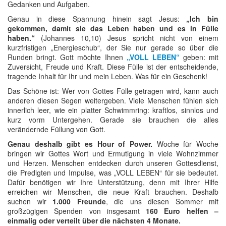
Gedanken und Aufgaben.
Genau in diese Spannung hinein sagt Jesus:
„Ich bin
gekommen, damit sie das Leben haben und es in Fülle
haben.“
(Johannes 10,10) Jesus spricht nicht von einem
kurzfristigen „Energieschub“, der Sie nur gerade so über die
Runden bringt. Gott möchte Ihnen
„VOLL LEBEN“
geben: mit
Zuversicht, Freude und Kraft. Diese Fülle ist der entscheidende,
tragende Inhalt für Ihr und mein Leben. Was für ein Geschenk!
Das Schöne ist: Wer von Gottes Fülle getragen wird, kann auch
anderen diesen Segen weitergeben. Viele Menschen fühlen sich
innerlich leer, wie ein platter Schwimmring: kraftlos, sinnlos und
kurz vorm Untergehen. Gerade sie brauchen die alles
verändernde Füllung von Gott.
Genau deshalb gibt es Hour of Power.
Woche für Woche
bringen wir Gottes Wort und Ermutigung in viele Wohnzimmer
und Herzen. Menschen entdecken durch unseren Gottesdienst,
die Predigten und Impulse, was „VOLL LEBEN“ für sie bedeutet.
Dafür benötigen wir Ihre Unterstützung, denn mit Ihrer Hilfe
erreichen wir Menschen, die neue Kraft brauchen. Deshalb
suchen wir
1.000 Freunde
, die uns diesen Sommer mit
großzügigen Spenden von insgesamt
160 Euro helfen –
einmalig oder verteilt über die nächsten 4 Monate.