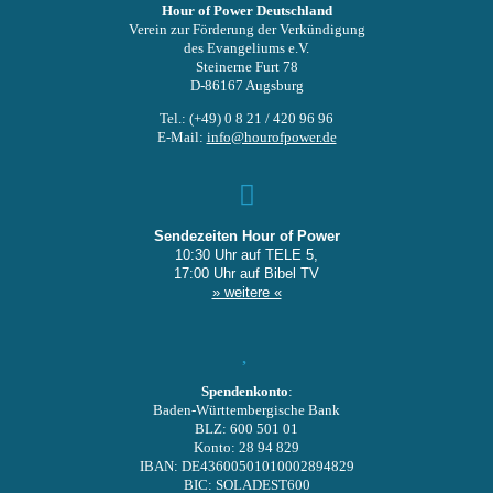
Hour of Power Deutschland
Verein zur Förderung der Verkündigung
des Evangeliums e.V.
Steinerne Furt 78
D-86167 Augsburg
Tel.: (+49) 0 8 21 / 420 96 96
E-Mail:
info@hourofpower.de
Sendezeiten Hour of Power
10:30 Uhr auf TELE 5,
17:00 Uhr auf Bibel TV
» weitere «
Spendenkonto
:
Baden-Württembergische Bank
BLZ: 600 501 01
Konto: 28 94 829
IBAN: DE43600501010002894829
BIC: SOLADEST600