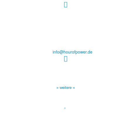
Hour of Power Deutschland
Verein zur Förderung der Verkündigung
des Evangeliums e.V.
Steinerne Furt 78
D-86167 Augsburg
Tel.: (+49) 0 8 21 / 420 96 96
E-Mail:
info@hourofpower.de
Sendezeiten Hour of Power
10:30 Uhr auf TELE 5,
17:00 Uhr auf Bibel TV
» weitere «
Spendenkonto
:
Baden-Württembergische Bank
BLZ: 600 501 01