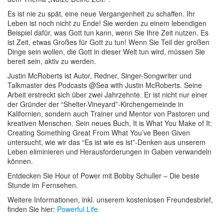
Es ist nie zu spät, eine neue Vergangenheit zu schaffen. Ihr
Leben ist noch nicht zu Ende! Sie werden zu einem lebendigen
Beispiel dafür, was Gott tun kann, wenn Sie Ihre Zeit nutzen. Es
ist Zeit, etwas Großes für Gott zu tun! Wenn Sie Teil der großen
Dinge sein wollen, die Gott in dieser Welt tun wird, müssen Sie
bereit sein, aktiv zu werden.
Justin McRoberts ist Autor, Redner, Singer-Songwriter und
Talkmaster des Podcasts @Sea with Justin McRoberts. Seine
Arbeit erstreckt sich über zwei Jahrzehnte. Er ist nicht nur einer
der Gründer der “Shelter-Vineyard”-Kirchengemeinde in
Kalifornien, sondern auch Trainer und Mentor von Pastoren und
kreativen Menschen. Sein neues Buch, It is What You Make of It:
Creating Something Great From What You’ve Been Given
untersucht, wie wir das “Es ist wie es ist”-Denken aus unserem
Leben eliminieren und Herausforderungen in Gaben verwandeln
können.
Entdecken Sie Hour of Power mit Bobby Schuller – Die beste
Stunde im Fernsehen.
Weitere Informationen, inkl. unserem kostenlosen Freundesbrief,
finden Sie hier:
Powerful Life