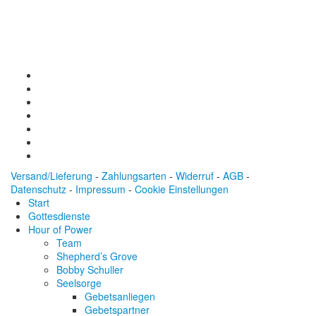
Konto: 28 94 829
IBAN: DE43600501010002894829
BIC: SOLADEST600
Versand/Lieferung
-
Zahlungsarten
-
Widerruf
-
AGB
-
Datenschutz
-
Impressum
-
Cookie Einstellungen
Start
Gottesdienste
Hour of Power
Team
Shepherd’s Grove
Bobby Schuller
Seelsorge
Gebetsanliegen
Gebetspartner