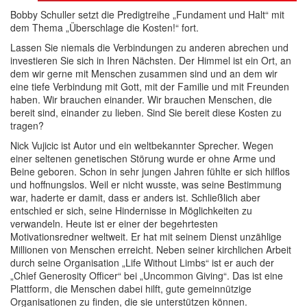
Bobby Schuller setzt die Predigtreihe „Fundament und Halt“ mit
dem Thema „Überschlage die Kosten!“ fort.
Lassen Sie niemals die Verbindungen zu anderen abrechen und
investieren Sie sich in Ihren Nächsten. Der Himmel ist ein Ort, an
dem wir gerne mit Menschen zusammen sind und an dem wir
eine tiefe Verbindung mit Gott, mit der Familie und mit Freunden
haben. Wir brauchen einander. Wir brauchen Menschen, die
bereit sind, einander zu lieben. Sind Sie bereit diese Kosten zu
tragen?
Nick Vujicic ist Autor und ein weltbekannter Sprecher. Wegen
einer seltenen genetischen Störung wurde er ohne Arme und
Beine geboren. Schon in sehr jungen Jahren fühlte er sich hilflos
und hoffnungslos. Weil er nicht wusste, was seine Bestimmung
war, haderte er damit, dass er anders ist. Schließlich aber
entschied er sich, seine Hindernisse in Möglichkeiten zu
verwandeln. Heute ist er einer der begehrtesten
Motivationsredner weltweit. Er hat mit seinem Dienst unzählige
Millionen von Menschen erreicht. Neben seiner kirchlichen Arbeit
durch seine Organisation „Life Without Limbs“ ist er auch der
„Chief Generosity Officer“ bei „Uncommon Giving“. Das ist eine
Plattform, die Menschen dabei hilft, gute gemeinnützige
Organisationen zu finden, die sie unterstützen können.