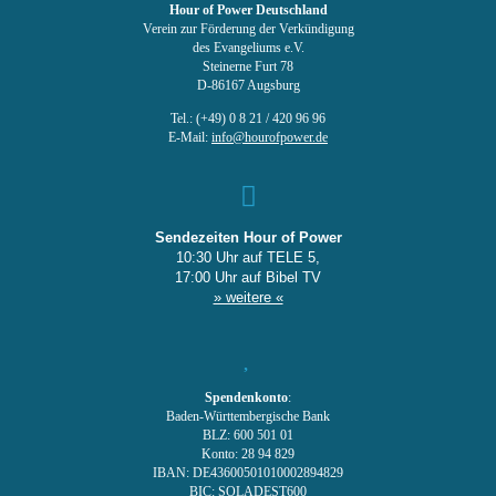
Hour of Power Deutschland
Verein zur Förderung der Verkündigung
des Evangeliums e.V.
Steinerne Furt 78
D-86167 Augsburg
Tel.: (+49) 0 8 21 / 420 96 96
E-Mail:
info@hourofpower.de
Sendezeiten Hour of Power
10:30 Uhr auf TELE 5,
17:00 Uhr auf Bibel TV
» weitere «
Spendenkonto
:
Baden-Württembergische Bank
BLZ: 600 501 01
Konto: 28 94 829
IBAN: DE43600501010002894829
BIC: SOLADEST600