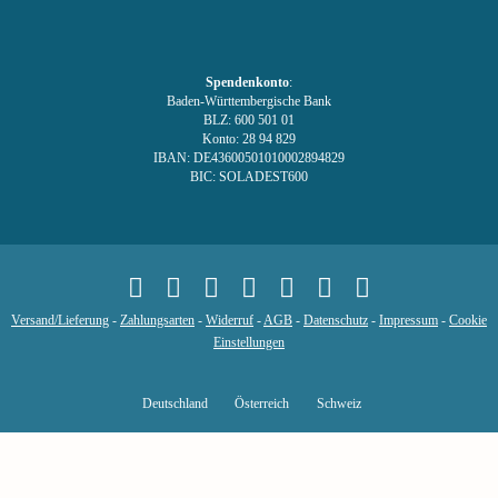
Spendenkonto
:
Baden-Württembergische Bank
BLZ: 600 501 01
Konto: 28 94 829
IBAN: DE43600501010002894829
BIC: SOLADEST600
Versand/Lieferung
-
Zahlungsarten
-
Widerruf
-
AGB
-
Datenschutz
-
Impressum
-
Cookie
Einstellungen
Deutschland
Österreich
Schweiz