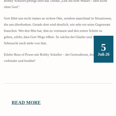
Bobby Schuller predigt über das Thema „Geh ins tiefe Wasser – aber nicht
ohne Gott“.
Gott führt uns nicht immer an sichere Orte, sondern manchmal in Situationen,
die uns überfordern. Gerade dort wird deutlich, wie sehr wir seine Gegenwart
brauchen. Wer den Mut hat, ihm zu vertrauen und den ersten Schritt zu
gehen, erlebt, dass Gott Wege öffnet. So wächst der Glaube und die
Sehnsucht nach mehr von ihm.
5
Juli-26
Erlebe Hour of Power mit Bobby Schuller – der Gottesdienst, der ermutigt,
verbindet und berührt!
READ MORE