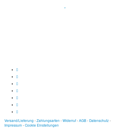
Spendenkonto
:
Baden-Württembergische Bank
BLZ: 600 501 01
Konto: 28 94 829
IBAN: DE43600501010002894829
BIC: SOLADEST600
Versand/Lieferung
-
Zahlungsarten
-
Widerruf
-
AGB
-
Datenschutz
-
Impressum
-
Cookie Einstellungen