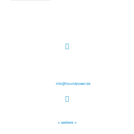
Hour of Power Deutschland
Verein zur Förderung der Verkündigung
des Evangeliums e.V.
Steinerne Furt 78
D-86167 Augsburg
Tel.: (+49) 0 8 21 / 420 96 96
E-Mail:
info@hourofpower.de
Sendezeiten Hour of Power
10:30 Uhr auf TELE 5,
17:00 Uhr auf Bibel TV
» weitere «