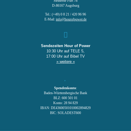
Steinerne Furt 78
D-86167 Augsburg
Tel.: (+49) 0 8 21 / 420 96 96
E-Mail:
info@hourofpower.de
Sendezeiten Hour of Power
10:30 Uhr auf TELE 5,
17:00 Uhr auf Bibel TV
» weitere «
Spendenkonto
:
Baden-Württembergische Bank
BLZ: 600 501 01
Konto: 28 94 829
IBAN: DE43600501010002894829
BIC: SOLADEST600