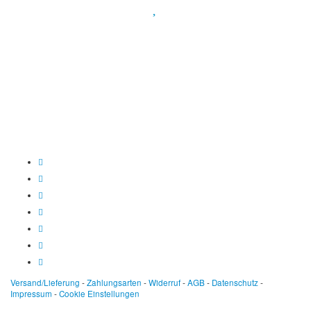
Spendenkonto
:
Baden-Württembergische Bank
BLZ: 600 501 01
Konto: 28 94 829
IBAN: DE43600501010002894829
BIC: SOLADEST600
Versand/Lieferung
-
Zahlungsarten
-
Widerruf
-
AGB
-
Datenschutz
-
Impressum
-
Cookie Einstellungen