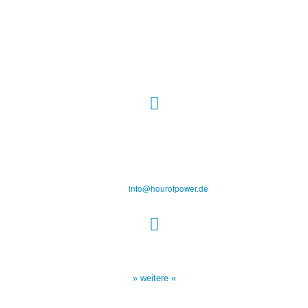
Hour of Power Deutschland
Verein zur Förderung der Verkündigung
des Evangeliums e.V.
Steinerne Furt 78
D-86167 Augsburg
Tel.: (+49) 0 8 21 / 420 96 96
E-Mail:
info@hourofpower.de
Sendezeiten Hour of Power
10:30 Uhr auf TELE 5,
17:00 Uhr auf Bibel TV
» weitere «