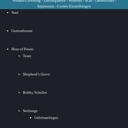
Versand/Lieferung
-
Zahlungsarten
-
Widerruf
-
AGB
-
Datenschutz
-
Impressum
-
Cookie Einstellungen
Start
Gottesdienste
Hour of Power
Team
Shepherd’s Grove
Bobby Schuller
Seelsorge
Gebetsanliegen