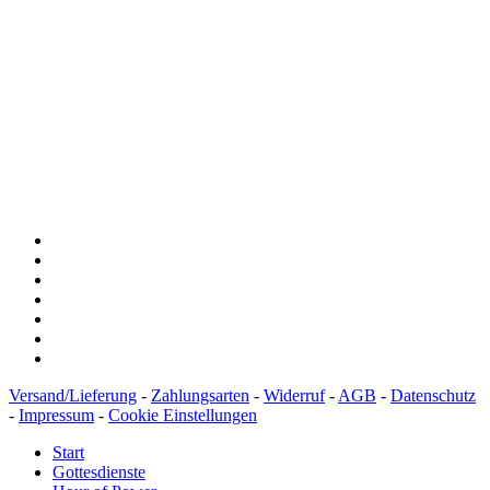
Spendenkonto
:
Baden-Württembergische Bank
BLZ: 600 501 01
Konto: 28 94 829
IBAN: DE43600501010002894829
BIC: SOLADEST600
Versand/Lieferung
-
Zahlungsarten
-
Widerruf
-
AGB
-
Datenschutz
-
Impressum
-
Cookie Einstellungen
Start
Gottesdienste