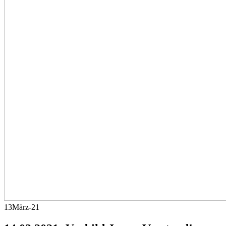
13
März-21