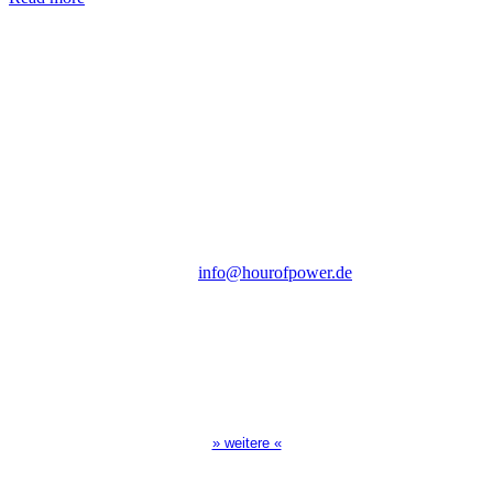
Hour of Power Deutschland
Verein zur Förderung der Verkündigung
des Evangeliums e.V.
Steinerne Furt 78
D-86167 Augsburg
Tel.: (+49) 0 8 21 / 420 96 96
E-Mail:
info@hourofpower.de
Sendezeiten Hour of Power
10:30 Uhr auf TELE 5,
17:00 Uhr auf Bibel TV
» weitere «