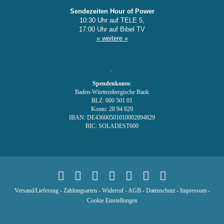
Sendezeiten Hour of Power
10:30 Uhr auf TELE 5,
17:00 Uhr auf Bibel TV
» weitere «
Spendenkonto
:
Baden-Württembergische Bank
BLZ: 600 501 01
Konto: 28 94 829
IBAN: DE43600501010002894829
BIC: SOLADEST600
Versand/Lieferung
-
Zahlungsarten
-
Widerruf
-
AGB
-
Datenschutz
-
Impressum
-
Cookie Einstellungen